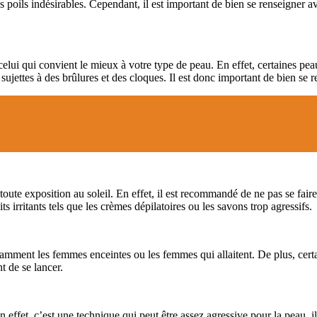
 poils indésirables. Cependant, il est important de bien se renseigner av
ir celui qui convient le mieux à votre type de peau. En effet, certaines pe
ujettes à des brûlures et des cloques. Il est donc important de bien se r
 toute exposition au soleil. En effet, il est recommandé de ne pas se faire
ts irritants tels que les crèmes dépilatoires ou les savons trop agressifs.
amment les femmes enceintes ou les femmes qui allaitent. De plus, certa
t de se lancer.
En effet, c’est une technique qui peut être assez agressive pour la peau, 