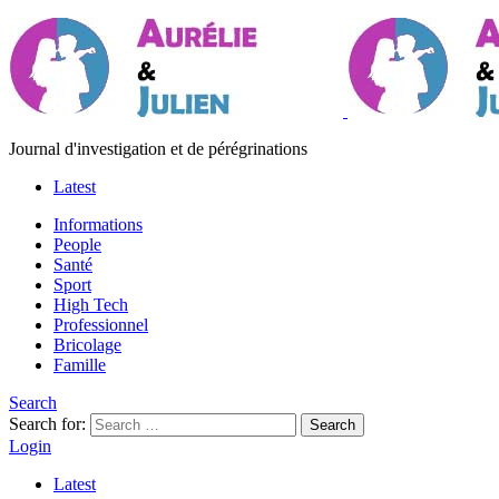
Journal d'investigation et de pérégrinations
Latest
Informations
People
Santé
Sport
High Tech
Professionnel
Bricolage
Famille
Search
Search for:
Search
Login
Latest