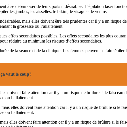
ent à se débarrasser de leurs poils indésirables. L’épilation laser fonct
iler les jambes, les aisselles, le bikini, le visage et le ventre.
ndésirables, mais elles doivent être très prudentes car il y a un risque d
endant la grossesse ou l’allaitement.
lques effets secondaires possibles. Les effets secondaires les plus cour
 pour réduire au minimum les risques d’effets secondaires.
a durée de la séance et de la clinique. Les femmes peuvent se faire épiler 
 ça vaut le coup?
lles doivent faire attention car il y a un risque de brûlure si le faiscea
sse ou l’allaitement.
 mais elles doivent faire attention car il y a un risque de brûlure si le
sse ou l’allaitement.
 mais elles doivent faire attention car il y a un risque de brûlure si le 