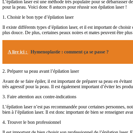
L’épilation laser est une méthode très populaire pour se débarrasser des
pour la peau. Voici donc 8 astuces pour réussir son épilation laser !
1. Choisir le bon type d’épilation laser
Il existe différents types d’épilation laser, et il est important de chois
plus douce. De plus, certaines peaux noires et mates peuvent être plus s
A lire ici :
Hymenoplastie : comment ça se passe ?
2. Préparer sa peau avant l’épilation laser
Avant de se faire épiler, il est important de préparer sa peau en évitant
très agressif pour la peau. Il est également important d’éviter les produi
3. Faire attention aux contre-indications
L’épilation laser n’est pas recommandée pour certaines personnes, not
bien à l’épilation laser. Il est donc important de bien se renseigner avan
4. Trouver le bon professionnel
Il est important de bien choisir son professionnel de l’épilation laser. 