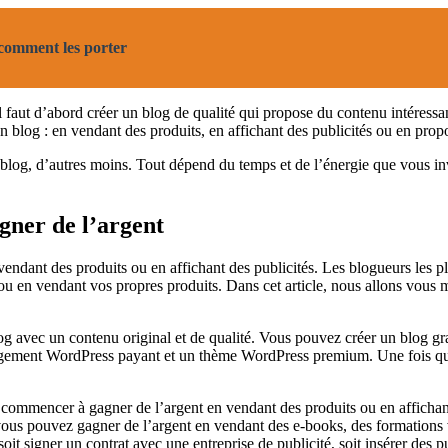
t comment les porter
Il faut d’abord créer un blog de qualité qui propose du contenu intéressan
 un blog : en vendant des produits, en affichant des publicités ou en prop
log, d’autres moins. Tout dépend du temps et de l’énergie que vous inve
gner de l’argent
 vendant des produits ou en affichant des publicités. Les blogueurs les
 ou en vendant vos propres produits. Dans cet article, nous allons vou
og avec un contenu original et de qualité. Vous pouvez créer un blog g
ergement WordPress payant et un thème WordPress premium. Une fois qu
commencer à gagner de l’argent en vendant des produits ou en affichant 
vous pouvez gagner de l’argent en vendant des e-books, des formations v
soit signer un contrat avec une entreprise de publicité, soit insérer des