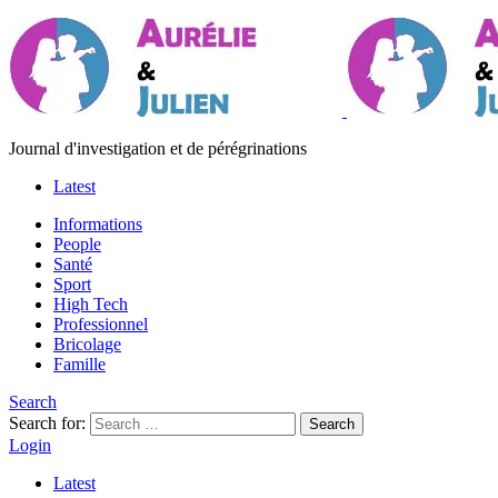
Journal d'investigation et de pérégrinations
Latest
Informations
People
Santé
Sport
High Tech
Professionnel
Bricolage
Famille
Search
Search for:
Search
Login
Latest