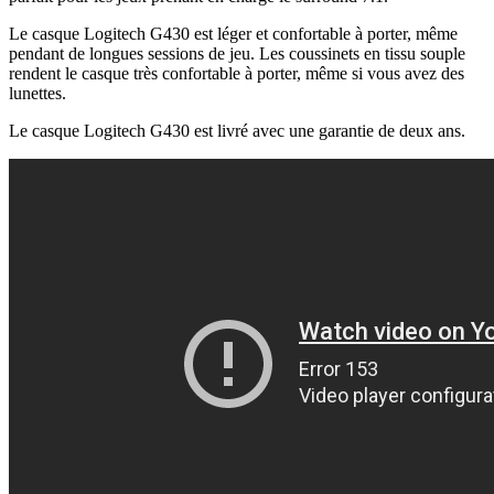
Le casque Logitech G430 est léger et confortable à porter, même
pendant de longues sessions de jeu. Les coussinets en tissu souple
rendent le casque très confortable à porter, même si vous avez des
lunettes.
Le casque Logitech G430 est livré avec une garantie de deux ans.