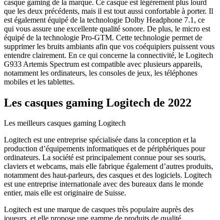
casque gaming de la marque. Ce casque est légèrement plus lourd
que les deux précédents, mais il est tout aussi confortable à porter. Il
est également équipé de la technologie Dolby Headphone 7.1, ce
qui vous assure une excellente qualité sonore. De plus, le micro est
équipé de la technologie Pro-GTM. Cette technologie permet de
supprimer les bruits ambiants afin que vos coéquipiers puissent vous
entendre clairement. En ce qui concerne la connectivité, le Logitech
G933 Artemis Spectrum est compatible avec plusieurs appareils,
notamment les ordinateurs, les consoles de jeux, les téléphones
mobiles et les tablettes.
Les casques gaming Logitech de 2022
Les meilleurs casques gaming Logitech
Logitech est une entreprise spécialisée dans la conception et la
production d’équipements informatiques et de périphériques pour
ordinateurs. La société est principalement connue pour ses souris,
claviers et webcams, mais elle fabrique également d’autres produits,
notamment des haut-parleurs, des casques et des logiciels. Logitech
est une entreprise internationale avec des bureaux dans le monde
entier, mais elle est originaire de Suisse.
Logitech est une marque de casques très populaire auprès des
joueurs, et elle propose une gamme de produits de qualité