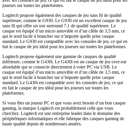
avec les consoles de jeu, ce qui en fait le casque de jeu idéal pour les
joueurs sur toutes les plateformes.
Logitech propose également des casques de jeu sans fil de qualité
supérieure, comme le G930. Le G930 est un excellent casque de jeu
sans fil qui offre un son surround 7.1 de qualité supérieure. Le
casque est équipé d’un micro amovible et d’un câble de 3,5 mm, ce
qui le rend facile à brancher sur n’importe quelle prise casque
standard. Le G930 est compatible avec les consoles de jeu, ce qui en
fait le casque de jeu idéal pour les joueurs sur toutes les plateformes.
Logitech propose également une gamme de casques de qualité
inférieure, comme le G430i. Le G430i est un casque de jeu over-ear
abordable qui se connecte directement à votre PC via USB. Le
casque est équipé d’un micro amovible et d’un câble de 3,5 mm, ce
qui le rend facile à brancher sur n’importe quelle prise casque
standard. Le G430i est compatible avec les consoles de jeu, ce qui
en fait le casque de jeu idéal pour les joueurs sur toutes les
plateformes.
Si vous êtes un joueur PC et que vous avez besoin d’un bon casque
gaming, la marque Logitech est probablement celle que vous
cherchez. Logitech est une entreprise leader dans le domaine des
périphériques informatiques et elle fabrique des casques gaming de
haute qualité depuis de nombreuses années.