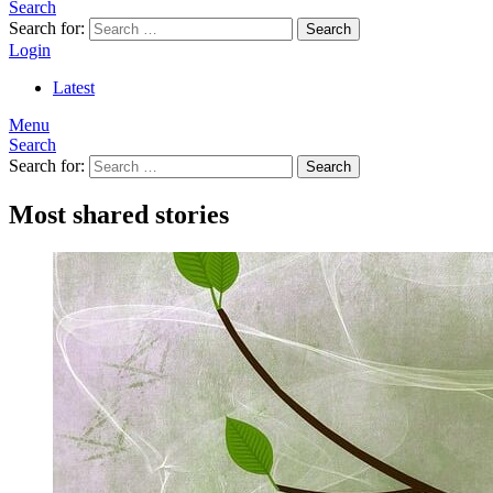
Search
Search for:
Search
Login
Latest
Menu
Search
Search for:
Search
Most shared stories