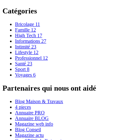
Catégories
Bricolage
11
Famille
12
High Tech
17
Informations
27
Intimité
23
Lifestyle
12
Professionnel
12
Santé
23
Sport
8
Voyages
6
Partenaires qui nous ont aidé
Blog Maison & Travaux
4 pieces
Annuaire PRO
Annuaire BLOG
Magazine web info
Blog Conseil
Magazine actu