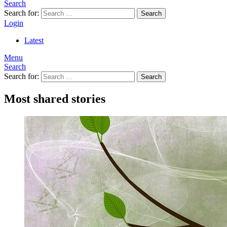
Search
Search for:
Search
Login
Latest
Menu
Search
Search for:
Search
Most shared stories