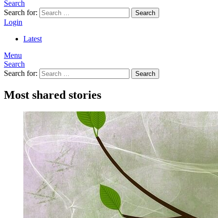
Search
Search for:
Search
Login
Latest
Menu
Search
Search for:
Search
Most shared stories