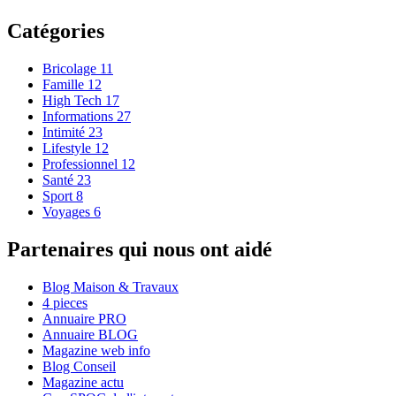
Catégories
Bricolage
11
Famille
12
High Tech
17
Informations
27
Intimité
23
Lifestyle
12
Professionnel
12
Santé
23
Sport
8
Voyages
6
Partenaires qui nous ont aidé
Blog Maison & Travaux
4 pieces
Annuaire PRO
Annuaire BLOG
Magazine web info
Blog Conseil
Magazine actu