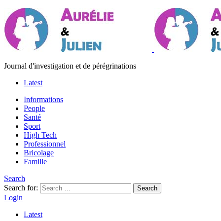
Journal d'investigation et de pérégrinations
Latest
Informations
People
Santé
Sport
High Tech
Professionnel
Bricolage
Famille
Search
Search for:
Search
Login
Latest