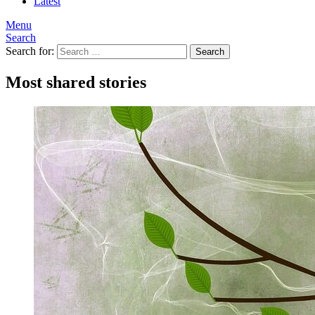
Latest
Menu
Search
Search for:
Search
Most shared stories