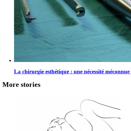
La chirurgie esthétique : une nécessité méconnue 
More stories